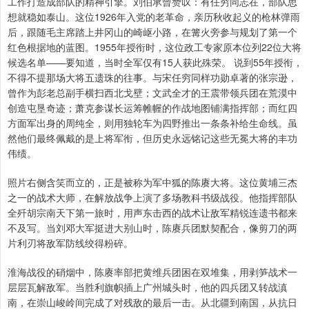
工作打造成部队的精神引擎。刘伯承曾赞叹：有任穷同志在，部队思
想就稳如泰山。这位1926年入党的老革命，亲历秋收起义的枪林弹雨
后，跟随毛主席踏上井冈山的崎岖小路，在篝火旁参与规划了第一个
红色根据地的蓝图。1955年授衔时，这位政工专家原本位列22位大将
候选名单——要知道，当时全军仅有15人获此殊荣。 说到55年授衔，
不得不提那场大将五遗珠的往事。与宋任穷同样功勋卓著的张宗逊，
曾作为彭老总副手横扫西北戈壁；文武全才的王震带领兵团在荒漠中
创造屯垦奇迹；萧克参谋长运筹帷幄的作战地图铺满指挥部；而红四
方面军出身的周纯全，则用独轮车为四野推出一条条补给生命线。虽
然他们最终佩戴的是上将军衔，但历史永远铭记这些无冕大将的丰功
伟绩。
照片右侧含笑而立的，正是被称为军中狐的陈赓大将。这位黄埔三杰
之一的战术大师，在解放战争上演了多场教科书级战役。他指挥部队
全歼胡宗南天下第一旅时，用声东击西的战术让敌军精锐连遗书都来
不及写。当刘邓大军挺进大别山时，陈赓兵团默契配合，像剪刀的两
片利刃将敌军防线绞得粉碎。
淮海战役的硝烟中，陈赓率部把黄维兵团困在双堆集，用剥笋战术一
层层瓦解敌军。当胜利旗帜插上广州城头时，他的四兵团又转战滇
南，在崇山峻岭间完成了对残敌的最后一击。从北疆到南国，从抗日