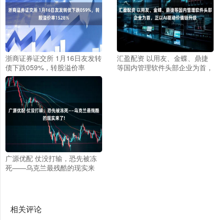
浙商证券证交所 1月16日友发转
汇盈配资 以用友、金蝶、鼎捷
债下跌059%，转股溢价率
等国内管理软件头部企业为首，
1528%
正以AI驱动价值链升级
广源优配 仗没打输，恐先被冻
死——乌克兰最残酷的现实来
了!
相关评论