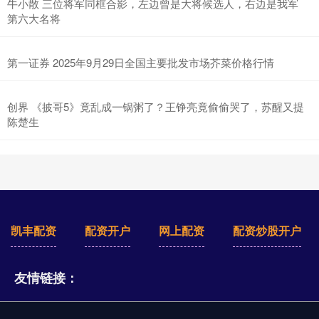
牛小散 三位将军同框合影，左边曾是大将候选人，右边是我军
第六大名将
第一证券 2025年9月29日全国主要批发市场芥菜价格行情
创界 《披哥5》竟乱成一锅粥了？王铮亮竟偷偷哭了，苏醒又提
陈楚生
凯丰配资
配资开户
网上配资
配资炒股开户
友情链接：