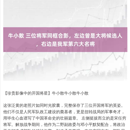
【珍贵影像中的开国将星】牛小散牛小散牛小散
这张泛黄的老照片如同时光胶囊，完整保存了三位开国将军的英姿。
他们不仅是人民军队政工建设的奠基者，更是扭转战局的军事奇才，
用毕生心血谱写了中国革命史的壮丽篇章。 左侧挺拔而立的是宋任穷
将军。解放战争期间，他作为二野副政委与邓小平默契配合，将政治