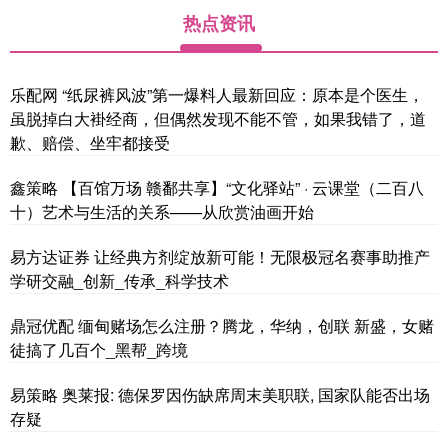
热点资讯
乐配网 “纸尿裤风波”第一爆料人最新回应：原本是个医生，
虽脱掉白大褂经商，但偶然发现不能不管，如果我错了，道
歉、赔偿、坐牢都接受
鑫策略 【百馆万场 赣鄱共享】“文化驿站” · 云课堂（二百八
十）艺术与生活的关系——从欣赏油画开始
易方达证券 让经典方剂绽放新可能！无限极冠名赛事助推产
学研交融_创新_传承_科学技术
鼎冠优配 缅甸赌场怎么注册？腾龙，华纳，创联 新盛，女赌
徒搞了几百个_黑帮_跨境
易策略 奥莱报: 德保罗因伤缺席周末美职联, 国家队能否出场
存疑