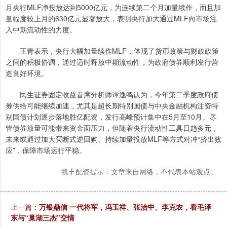
月央行MLF净投放达到5000亿元，为连续第二个月加量续作，而且加
量幅度较上月的630亿元显著放大，表明央行加大通过MLF向市场注
入中期流动性的力度。
王青表示，央行大幅加量续作MLF，体现了货币政策与财政政策
之间的积极协调，通过适时释放中期流动性，为政府债券顺利发行营
造良好环境。
民生证券固定收益首席分析师谭逸鸣认为，今年第二季度政府债
券供给可能继续加速，尤其是超长期特别国债与中央金融机构注资特
别国债计划逐步落地胜亿配资，发行高峰预计集中在5月至10月。尽
管债券放量可能带来资金面压力，但随着央行流动性工具日趋多元，
未来或通过加大买断式逆回购、持续加量投放MLF等方式对冲“挤出效
应”，保障市场运行平稳。
凯丰配资提示：文章来自网络，不代表本站观点。
上一篇：
万银鼎信 一代将军，冯玉祥、张治中、李克农，看毛泽
东与“巢湖三杰”交情