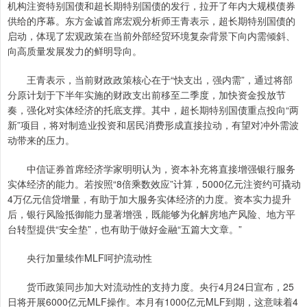
机构注资特别国债和超长期特别国债的发行，拉开了年内大规模债券
供给的序幕。东方金诚首席宏观分析师王青表示，超长期特别国债的
启动，体现了宏观政策在当前外部经贸环境复杂背景下向内需倾斜、
向高质量发展发力的鲜明导向。
王青表示，当前财政政策核心在于“快支出，强内需”，通过将部
分原计划于下半年实施的财政支出前移至二季度，加快资金投放节
奏，强化对实体经济的托底支撑。其中，超长期特别国债重点投向“两
新”项目，将对制造业投资和居民消费形成直接拉动，有望对冲外需波
动带来的压力。
中信证券首席经济学家明明认为，资本补充将直接增强银行服务
实体经济的能力。若按照“8倍乘数效应”计算，5000亿元注资约可撬动
4万亿元信贷增量，有助于加大服务实体经济的力度。资本实力提升
后，银行风险抵御能力显著增强，既能够为化解房地产风险、地方平
台转型提供“安全垫”，也有助于做好金融“五篇大文章。”
央行加量续作MLF呵护流动性
货币政策同步加大对流动性的支持力度。央行4月24日宣布，25
日将开展6000亿元MLF操作。本月有1000亿元MLF到期，这意味着4