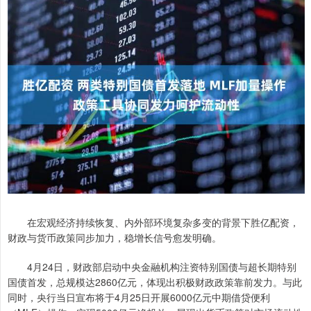
在宏观经济持续恢复、内外部环境复杂多变的背景下胜亿配资，
财政与货币政策同步加力，稳增长信号愈发明确。
4月24日，财政部启动中央金融机构注资特别国债与超长期特别
国债首发，总规模达2860亿元，体现出积极财政政策靠前发力。与此
同时，央行当日宣布将于4月25日开展6000亿元中期借贷便利