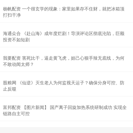
杨帆配资 一个很玄学的现象：家里如果存不住财，就把冰箱顶
打扫干净
海通众合 《赴山海》成年度烂剧！导演评论区彻底沦陷，巨额
投资不如短剧
我要配资 害死比干，逼走黄飞虎，妲己心狠手辣无底线，为何
不敢动闻太师？
股粮网 《仙逆》灭生老人为何监视天运子？确保分身可控、防
止反噬
富邦配资 【图片新闻】 国产离子回旋加热系统研制成功 实现全
链路自主可控